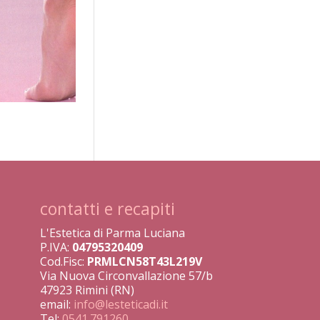
contatti e recapiti
L'Estetica di Parma Luciana
P.IVA:
04795320409
Cod.Fisc:
PRMLCN58T43L219V
Via Nuova Circonvallazione 57/b
47923 Rimini (RN)
email:
info@lesteticadi.it
Tel:
0541.791260