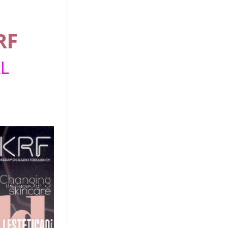
RF
AL