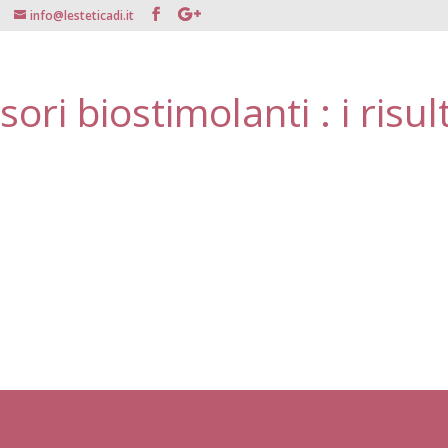
info@lesteticadi.it
nsori biostimolanti : i risult