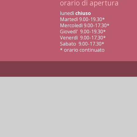
orario di apertura
lunedì
chiuso
Martedì 9.00-19.30*
Mercoledì 9.00-17.30*
Giovedì’ 9.00-19.30*
Venerdì 9.00-17.30*
Sabato 9.00-17.30*
* orario continuato