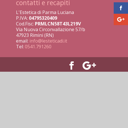
contatti e recapiti
L'Estetica di Parma Luciana
P.IVA:
04795320409
Cod.Fisc:
PRMLCN58T43L219V
Via Nuova Circonvallazione 57/b
47923 Rimini (RN)
email:
info@lesteticadi.it
Tel:
0541.791260